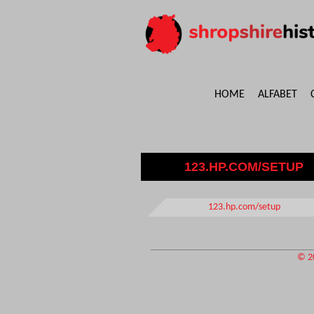
HOME
ALFABET
123.HP.COM/SETUP
123.hp.com/setup
© 2